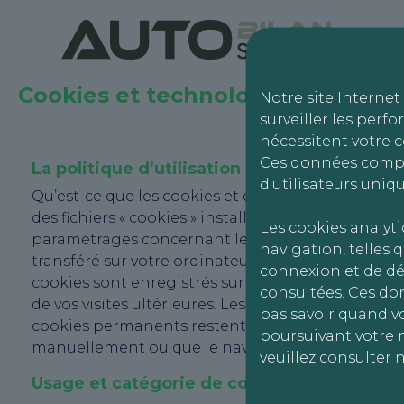
Cookies et technologies similaire
Notre site Internet
surveiller les perfo
nécessitent votre 
Ces données compr
La politique d’utilisation des cookies
d'utilisateurs uniqu
Qu’est-ce que les cookies et comment les gérer ? L
des fichiers « cookies » installés sur votre termi
Les cookies analyt
paramétrages concernant les cookies peuvent être
navigation, telles q
transféré sur votre ordinateur, smartphone ou tab
connexion et de dé
cookies sont enregistrés sur le disque dur de votr
consultées. Ces do
de vos visites ultérieures. Les cookies de session
pas savoir quand vo
cookies permanents restent sur le disque dur de v
poursuivant votre n
manuellement ou que le navigateur les purge aprè
veuillez consulter 
Usage et catégorie de cookies utilisés