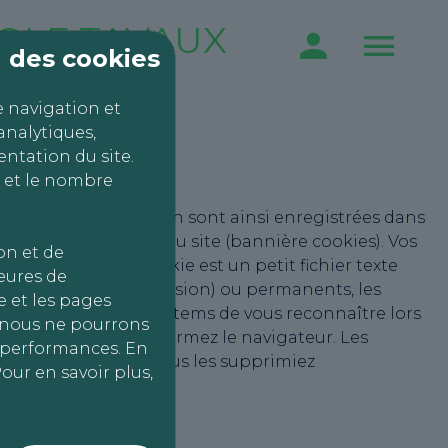
OLE TAVAUX
on des cookies
e navigation et
analytiques,
ntation du site.
 et le nombre
ives à votre navigation sont ainsi enregistrées dans
remière consultation du site (bannière cookies). Vos
on et de
ci-dessous. Un cookie est un petit fichier texte
heures de
raires (cookies de session) ou permanents, les
 et les pages
rmettre à AutoBilan-Systems de vous reconnaître lors
, nous ne pourrons
primés lorsque vous fermez le navigateur. Les
s performances. En
ent jusqu’à ce que vous les supprimiez
our en savoir plus,