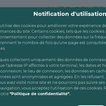
AUTO CONTR
Notification d'utilisati
s
 utilise des cookies pour améliorer votre expérience d
rmances du site. Certains cookies, tels que les cookies 
consentement pour collecter des données sur la fréque
ennent le nombre de fois qu'une page est consultée
es.
ors de la consultation du site, des informations relat
nal, sous réserve de votre consentement lors de votre p
iques collectent uniquement des données de connexi
 modifiés à tout moment dans les conditions décrites 
ue l'adresse IP affectée à votre terminal, les dates et 
lette par le biais de votre navigateur Internet. Tempo
connexion, le lieu de connexion, les données en cache
e terminal lorsque vous visitez notre site, afin de pe
nnées sont anonymisées et agrégées. En les refusant
 sont actifs le temps de votre visite uniquement et sup
us avez visité notre site et ne pourrons pas suivre se
otre terminal lorsque vous quittez le site et y demeur
avigation, vous acceptez l'utilisation de ces cookies. P
s un certain délai.
notre
"Politique de confidentialité".