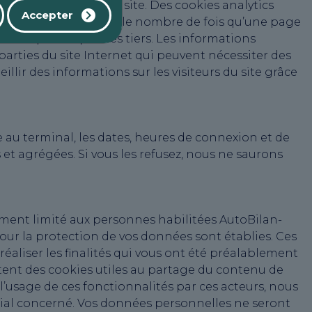
 fonctionnement du site. Des cookies analytics
Accepter
emple pour déterminer le nombre de fois qu’une page
 et exploités par des tiers. Les informations
 parties du site Internet qui peuvent nécessiter des
lir des informations sur les visiteurs du site grâce
 au terminal, les dates, heures de connexion et de
t agrégées. Si vous les refusez, nous ne saurons
ement limité aux personnes habilitées AutoBilan-
pour la protection de vos données sont établies. Ces
éaliser les finalités qui vous ont été préalablement
tent des cookies utiles au partage du contenu de
 l’usage de ces fonctionnalités par ces acteurs, nous
ocial concerné. Vos données personnelles ne seront