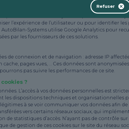
es ne nécessitant pas votre consentement pour le bon
Refuser
e surveiller la performance du site internet, par ex
niques. Les services d’analyse web peuvent être conçus
ser l’expérience de l’utilisateur ou pour identifier les
utoBilan-Systems utilise Google Analytics pour recueil
sées par les fournisseurs de ces solutions.
es de connexion et de navigation : adresse IP affectée
n cache, pages vues, … Ces données sont anonymisées e
e pourrons pas suivre les performances de ce site.
 cookies ?
données. L’accès à vos données personnelles est strict
ont les dispositions techniques et organisationnelles 
t légitimes à se voir communiquer vos données afin de r
nsférées vers certains réseaux sociaux, qui implémen
ion de statistiques d’accès. N’ayant pas de contrôle sur
que de gestion de ces cookies sur le site du réseau s